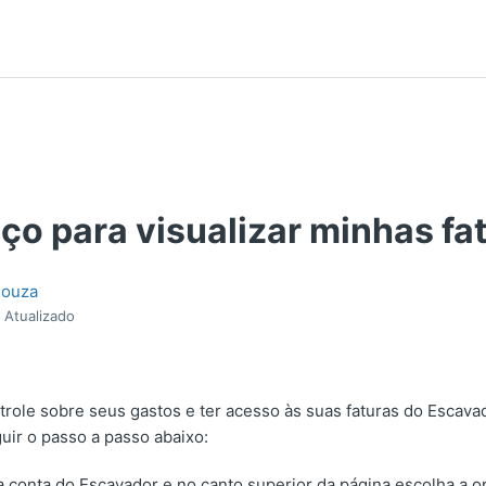
ço para visualizar minhas fa
Souza
Atualizado
trole sobre seus gastos e ter acesso às suas faturas do Escava
uir o passo a passo abaixo:
 conta do Escavador e no canto superior da página escolha a 