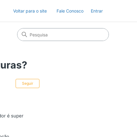
Voltar para o site
Fale Conosco
Entrar
turas?
Ainda não seguido por ninguém
Seguir
dor é super
opção