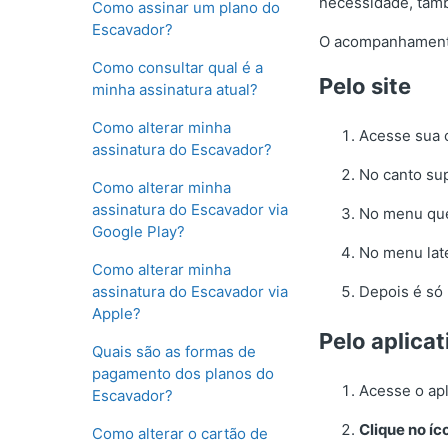
necessidade, tamb
Como assinar um plano do
Escavador?
O acompanhamento 
Como consultar qual é a
Pelo site
minha assinatura atual?
Como alterar minha
Acesse sua 
assinatura do Escavador?
No canto sup
Como alterar minha
assinatura do Escavador via
No menu que
Google Play?
No menu late
Como alterar minha
assinatura do Escavador via
Depois é só 
Apple?
Pelo aplicat
Quais são as formas de
pagamento dos planos do
Acesse o apl
Escavador?
Clique no í
Como alterar o cartão de