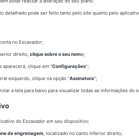
ém pode realizar a alteração do seu plano.
detalhado pode ser feito tanto pelo site quanto pelo aplicativ
conta no Escavador;
erior direito,
clique sobre o seu nom
e;
 aparecerá, clique em "
Configurações
";
ral esquerdo, clique na opção "
Assinatura
";
rolar a tela para baixo para visualizar todas as informações do s
ivo
icativo do Escavador em seu dispositivo;
cone de engrenagem
, localizado no canto inferior direito;